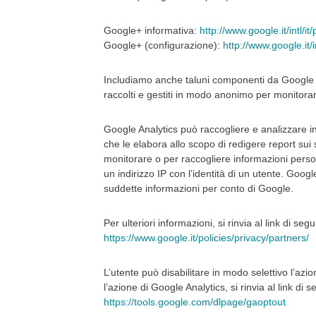
Google+ informativa:
http://www.google.it/intl/it
Google+ (configurazione):
http://www.google.it/
Includiamo anche taluni componenti da Google Anal
raccolti e gestiti in modo anonimo per monitorar
Google Analytics può raccogliere e analizzare i
che le elabora allo scopo di redigere report sui s
monitorare o per raccogliere informazioni person
un indirizzo IP con l’identità di un utente. Goog
suddette informazioni per conto di Google.
Per ulteriori informazioni, si rinvia al link di segu
https://www.google.it/policies/privacy/partners/
L’utente può disabilitare in modo selettivo l’azi
l’azione di Google Analytics, si rinvia al link di s
https://tools.google.com/dlpage/gaoptout