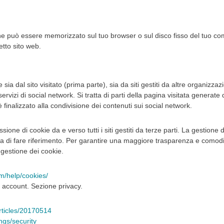
che può essere memorizzato sul tuo browser o sul disco fisso del tuo comp
etto sito web.
ia dal sito visitato (prima parte), sia da siti gestiti da altre organizzaz
vizi di social network. Si tratta di parti della pagina visitata generate d
 finalizzato alla condivisione dei contenuti sui social network.
one di cookie da e verso tutti i siti gestiti da terze parti. La gestione 
ega di fare riferimento. Per garantire una maggiore trasparenza e comodità
 gestione dei cookie.
m/help/cookies/
 account. Sezione privacy.
articles/20170514
ings/security