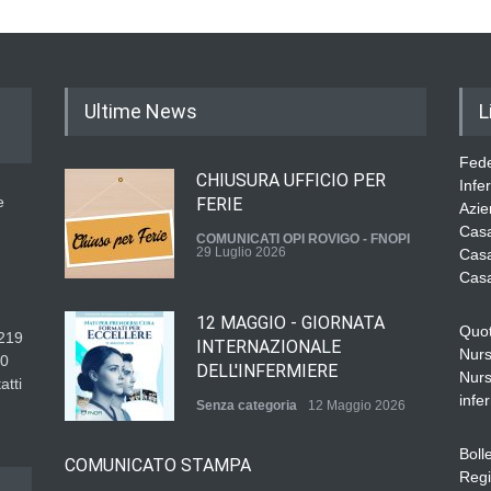
Ultime News
L
Fede
CHIUSURA UFFICIO PER
Infe
e
FERIE
Azie
Casa
COMUNICATI OPI ROVIGO - FNOPI
29 Luglio 2026
Casa
Casa
12 MAGGIO - GIORNATA
Quot
219
INTERNAZIONALE
Nurs
30
DELL'INFERMIERE
Nurs
atti
infer
Senza categoria
12 Maggio 2026
Boll
COMUNICATO STAMPA
Regi