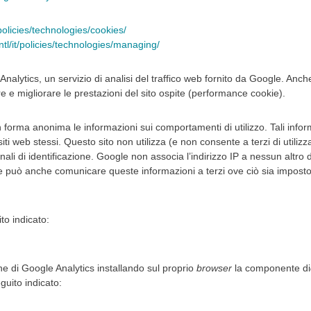
/policies/technologies/cookies/
intl/it/policies/technologies/managing/
ytics, un servizio di analisi del traffico web fornito da Google. Anche i
e e migliorare le prestazioni del sito ospite (performance cookie).
n forma anonima le informazioni sui comportamenti di utilizzo. Tali info
iti web stessi. Questo sito non utilizza (e non consente a terzi di utiliz
ali di identificazione. Google non associa l’indirizzo IP a nessun altr
le può anche comunicare queste informazioni a terzi ove ciò sia imposto d
ito indicato:
one di Google Analytics installando sul proprio
browser
la componente di
eguito indicato: