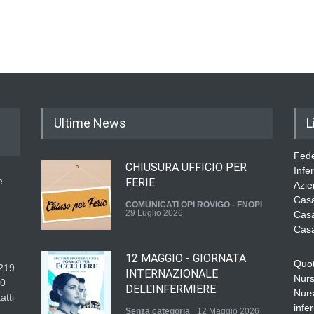
Ultime News
L
Fede
CHIUSURA UFFICIO PER
Infe
e
FERIE
Azie
Casa
COMUNICATI OPI ROVIGO - FNOPI
29 Luglio 2026
Casa
Casa
12 MAGGIO - GIORNATA
Quot
219
INTERNAZIONALE
Nurs
30
DELL'INFERMIERE
Nurs
atti
infer
Senza categoria
12 Maggio 2026