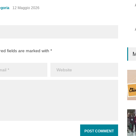
BAN
Senz
egoria
12 Maggio 2026
PUB
Senz
red fields are marked with *
M