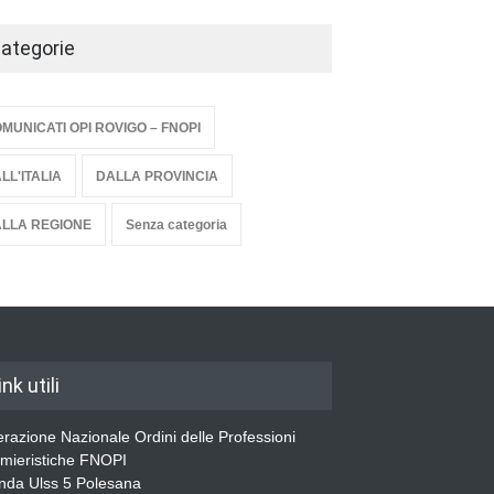
nicazione rinvio elezioni
ategorie
 Rovigo
a categoria
24 Dicembre 2020
MUNICATI OPI ROVIGO – FNOPI
LL'ITALIA
DALLA PROVINCIA
LLA REGIONE
Senza categoria
ink utili
razione Nazionale Ordini delle Professioni
rmieristiche FNOPI
nda Ulss 5 Polesana