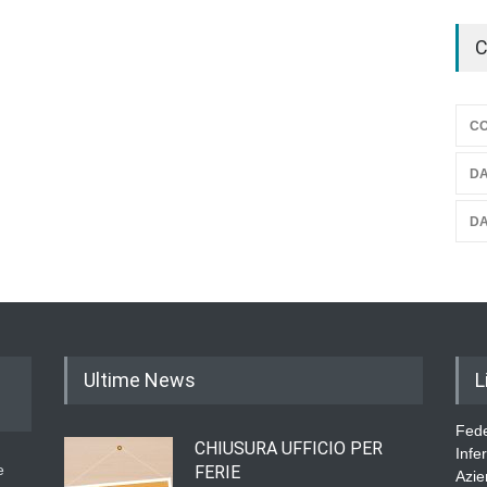
Comu
C
OPI
Senz
CO
DA
DA
Ultime News
L
Fede
CHIUSURA UFFICIO PER
Infe
e
FERIE
Azie