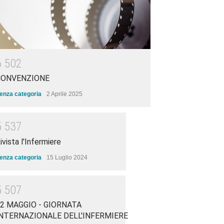
6
5
0
2
CONVENZIONE
enza categoria
2 Aprile 2025
5
5
3
7
ivista l'Infermiere
enza categoria
15 Luglio 2024
5
5
0
7
2 MAGGIO - GIORNATA
NTERNAZIONALE DELL'INFERMIERE