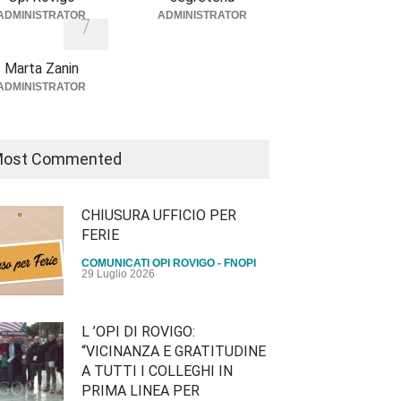
ADMINISTRATOR
ADMINISTRATOR
DO DI AVVISO
7
a categoria
2 Marzo 2026
BLICO
Marta Zanin
a categoria
18 Novembre 2025
ADMINISTRATOR
ost Commented
CHIUSURA UFFICIO PER
FERIE
COMUNICATI OPI ROVIGO - FNOPI
29 Luglio 2026
L ’OPI DI ROVIGO:
“VICINANZA E GRATITUDINE
A TUTTI I COLLEGHI IN
PRIMA LINEA PER