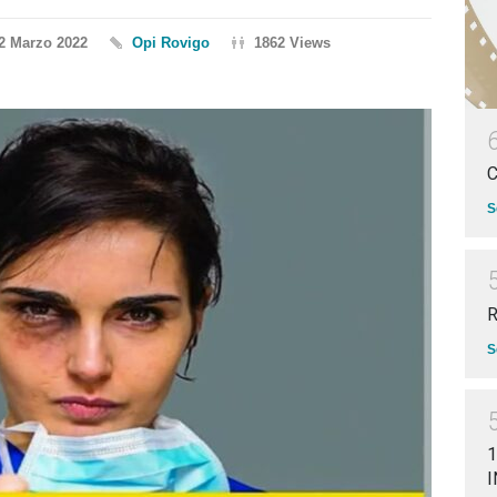
2 Marzo 2022
Opi Rovigo
1862 Views
S
R
S
1
I