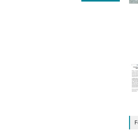
Rinv
degl
F
COMU
27 O