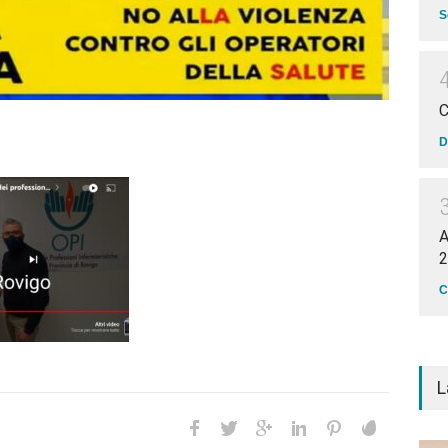
S
D
A
2
C
L