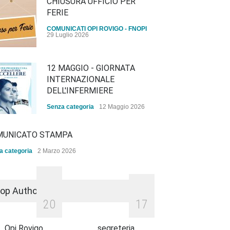
CHIUSURA UFFICIO PER
FERIE
COMUNICATI OPI ROVIGO - FNOPI
29 Luglio 2026
12 MAGGIO - GIORNATA
INTERNAZIONALE
DELL'INFERMIERE
Senza categoria
12 Maggio 2026
BANDO DI AVVISO
MUNICATO STAMPA
PUBBLICO
a categoria
2 Marzo 2026
Senza categoria
18 Novembre 2025
QUOTA ISCRIZIONE ALBO
ANNO 2026
op Authors
2
0
1
7
Senza categoria
2 Marzo 2026
TA ISCRIZIONE ALBO
O 2026
Opi Rovigo
segreteria