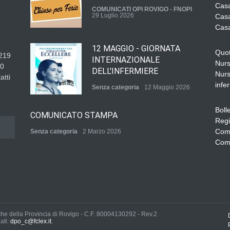
Casa
COMUNICATI OPI ROVIGO - FNOPI
29 Luglio 2026
Casa
Casa
12 MAGGIO - GIORNATA
Quot
219
INTERNAZIONALE
Nurs
30
DELL'INFERMIERE
Nurs
atti
infer
Senza categoria
12 Maggio 2026
Boll
COMUNICATO STAMPA
Regi
Com
Senza categoria
2 Marzo 2026
Comu
QUOTA ISCRIZIONE ALBO
ANNO 2026
Senza categoria
2 Marzo 2026
che della Provincia di Rovigo -
C.F. 80004130292
- Rev.2
BANDO DI AVVISO
ati:
dpo_c@fclex.it
.