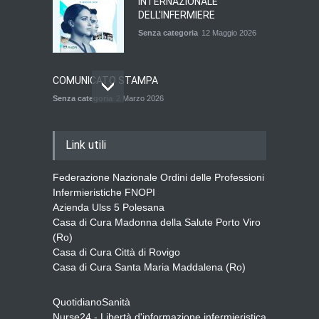
INTERNAZIONALE
DELL'INFERMIERE
Senza categoria
12 Maggio 2026
COMUNICATO STAMPA
Senza categoria
2 Marzo 2026
QUOTA ISCRIZIONE ALBO
Link utili
ANNO 2026
Senza categoria
2 Marzo 2026
Federazione Nazionale Ordini delle Professioni
Infermieristiche FNOPI
Azienda Ulss 5 Polesana
Casa di Cura Madonna della Salute Porto Viro
BANDO DI AVVISO PUBBLICO
(Ro)
Senza categoria
18 Novembre 2025
Casa di Cura Città di Rovigo
Casa di Cura Santa Maria Maddalena (Ro)
QuotidianoSanità
Nurse24 - Libertà d'informazione infermieristica