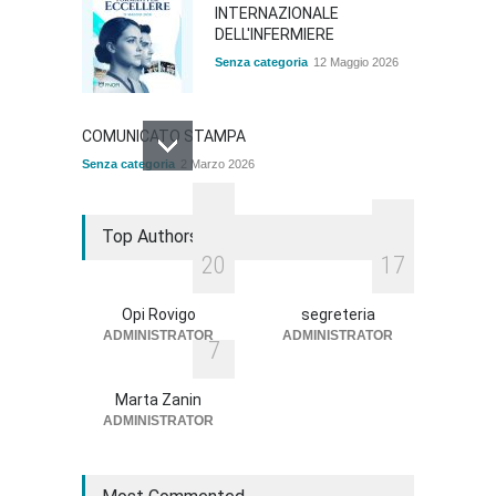
INTERNAZIONALE
DELL'INFERMIERE
Senza categoria
12 Maggio 2026
COMUNICATO STAMPA
Senza categoria
2 Marzo 2026
QUOTA ISCRIZIONE ALBO
Top Authors
ANNO 2026
2
0
1
7
Senza categoria
2 Marzo 2026
Opi Rovigo
segreteria
ADMINISTRATOR
ADMINISTRATOR
7
BANDO DI AVVISO PUBBLICO
Senza categoria
18 Novembre 2025
Marta Zanin
ADMINISTRATOR