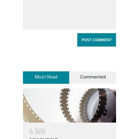
Most Read
Commented
6
5
0
9