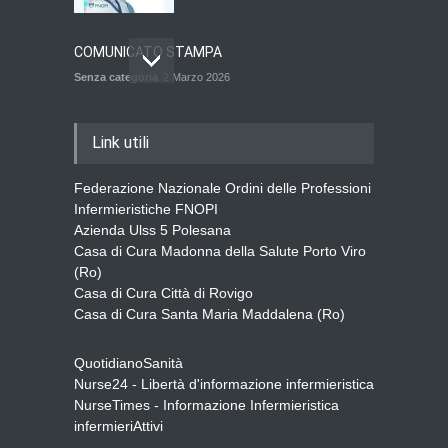
COMUNICATO STAMPA
Senza categoria
2 Marzo 2026
QUOTA ISCRIZIONE ALBO
Link utili
ANNO 2026
Senza categoria
2 Marzo 2026
Federazione Nazionale Ordini delle Professioni
Infermieristiche FNOPI
Azienda Ulss 5 Polesana
Casa di Cura Madonna della Salute Porto Viro
BANDO DI AVVISO PUBBLICO
(Ro)
Senza categoria
18 Novembre 2025
Casa di Cura Città di Rovigo
Casa di Cura Santa Maria Maddalena (Ro)
QuotidianoSanità
Nurse24 - Libertà d'informazione infermieristica
NurseTimes - Informazione Infermieristica
infermieriAttivi