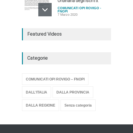
Ordinaria degli Iscritti.
COMUNICATI OPI ROVIGO -
FNOPI
7 Marzo 2020
Rinvio Assemblea Ordinaria
degli Iscritti del 29.10.2020
Featured Videos
COMUNICATI OPI ROVIGO -
FNOPI
27 Ottobre 2020
Categorie
Comunicazione rinvio
elezioni OPI Rovigo
Senza categoria
24 Dicembre 2020
COMUNICATI OPI ROVIGO – FNOPI
DALL'ITALIA
DALLA PROVINCIA
DALLA REGIONE
Senza categoria